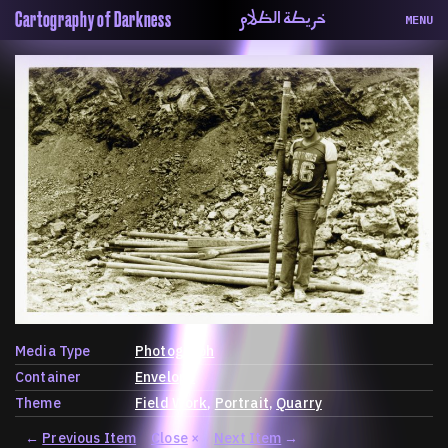
خريطة الظلام
Cartography of Darkness
MENU
About
ماهيتنا
Map
الخريطة
Periodical
السلسة
Repository
الحاوية
Contributors
المساهمين
Colophon
التختيم
Media Type
Photograph
Container
Envelope
Theme
Field Work
Portrait
Quarry
←
Previous Item
Close
×
Next Item
→