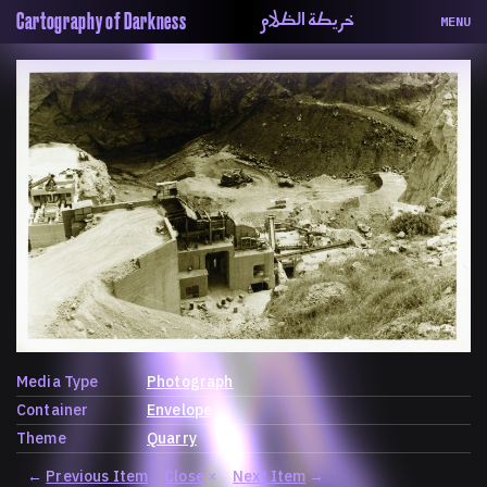
خريطة الظلام
Cartography of Darkness
MENU
About
ماهيتنا
Map
الخريطة
Periodical
السلسة
Repository
الحاوية
Contributors
المساهمين
Colophon
التختيم
Media Type
Photograph
Container
Envelope
Theme
Quarry
←
Previous Item
Close
×
Next Item
→