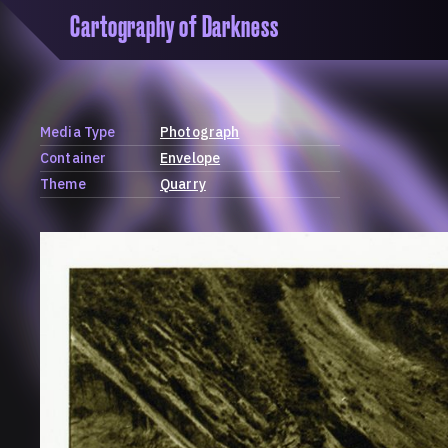
Cartography of Darkness
'Cartogrophy of Darkness' is a transclusive, co
research platform dedicated to exploring univer
the unity of knowledge in our highly obfuscated
ridden age. The platform is comprised of a tria
Media Type
Photograph
map, a repository and a periodical.
Container
Envelope
Theme
Quarry