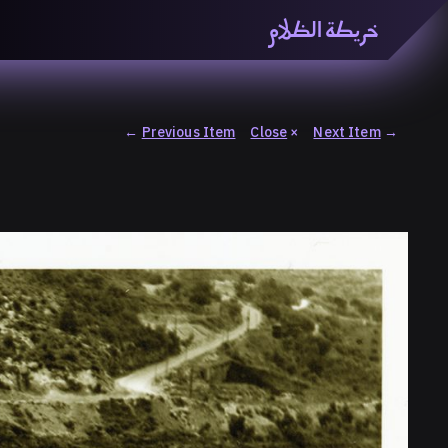
خريطة الظلام
خريطة الظّلام» هي منصّة بحثيّة تشاركيّة تستقصي مفاهيم ا
والاتحاد المعرفي من منطلق الزمكانيّة الآنية، المتأزمة والم
المنصّة من ثلاثيّة حيزيّة تضمُّ خريطة وحاوية وسلسلة.
←
Previous Item
Close
×
Next Item
→