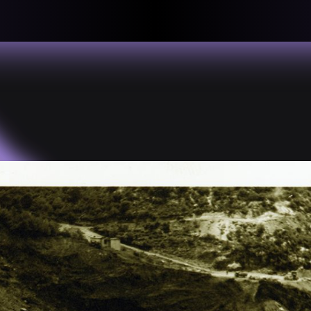
llective
«لعالميّة
About
ماهيتنا
salisms and
بهمة. تتكون
Map
الخريطة
, crisis-
Periodical
السلسة
d of spaces: a
Repository
الحاوية
Contributors
المساهمين
Colophon
التختيم