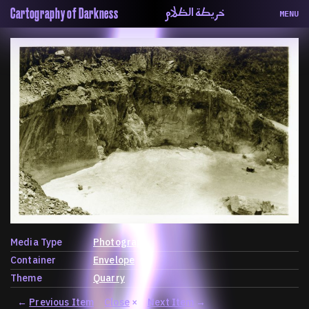
خريطة الظلام
Cartography of Darkness
MENU
About
ماهيتنا
Map
الخريطة
Periodical
السلسة
Repository
الحاوية
Contributors
المساهمين
Colophon
التختيم
Media Type
Photograph
Container
Envelope
Theme
Quarry
←
Previous Item
Close
×
Next Item
→