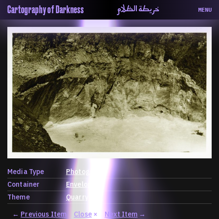
خريطة الظلام
Cartography of Darkness
MENU
About
ماهيتنا
Map
الخريطة
Periodical
السلسة
Repository
الحاوية
Contributors
المساهمين
Colophon
التختيم
Media Type
Photograph
Container
Envelope
Theme
Quarry
←
Previous Item
Close
×
Next Item
→