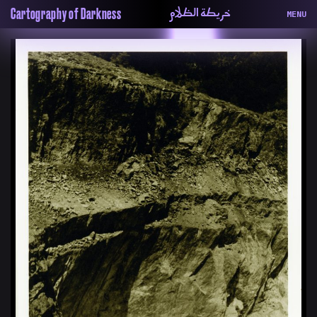
خريطة الظلام
Cartography of Darkness
MENU
About
ماهيتنا
Map
الخريطة
Periodical
السلسة
Repository
الحاوية
Contributors
المساهمين
Colophon
التختيم