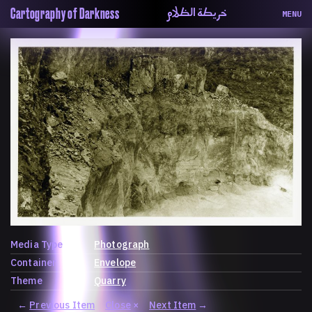
خريطة الظلام
Cartography of Darkness
MENU
About
ماهيتنا
Map
الخريطة
Periodical
السلسة
Repository
الحاوية
Contributors
المساهمين
Colophon
التختيم
Media Type
Photograph
Container
Envelope
Theme
Quarry
←
Previous Item
Close
×
Next Item
→