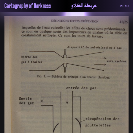
خريطة الظلام
Cartography of Darkness
MENU
About
ماهيتنا
Map
الخريطة
Periodical
السلسة
Repository
الحاوية
Contributors
المساهمين
Colophon
التختيم