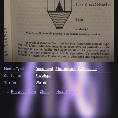
Media Type
Document
Photograph
Reference
Container
Envelope
Theme
Water
←
Previous Item
Close
×
Next Item
→