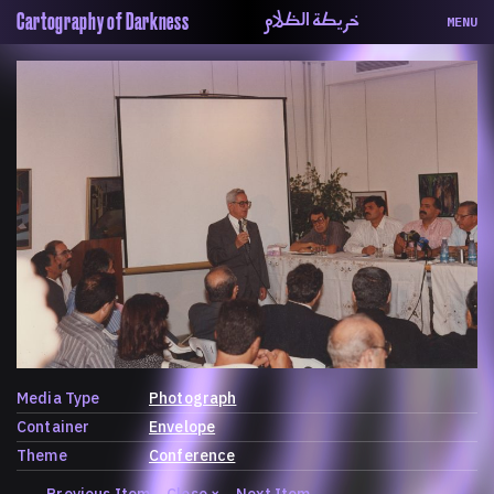
خريطة الظلام
Cartography of Darkness
MENU
About
ماهيتنا
Map
الخريطة
Periodical
السلسة
Repository
الحاوية
Contributors
المساهمين
Colophon
التختيم
Media Type
Photograph
Container
Envelope
Theme
Conference
←
Previous Item
Close
×
Next Item
→