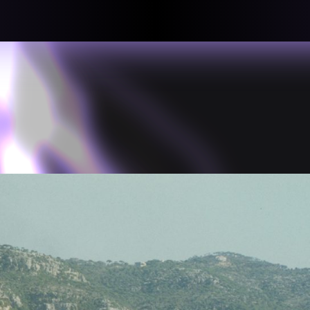
llective
«لعالميّة
About
ماهيتنا
salisms and
بهمة. تتكون
Map
الخريطة
, crisis-
Periodical
السلسة
d of spaces: a
Repository
الحاوية
Contributors
المساهمين
Colophon
التختيم