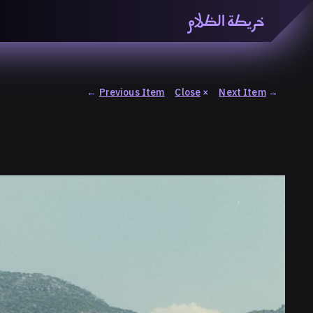
خريطة الظلام
خريطة الظّلام» هي منصّة بحثيّة تشاركيّة تستقصي مفاهيم ا
والاتحاد المعرفي من منطلق الزمكانيّة الآنية، المتأزمة والم
المنصّة من ثلاثيّة حيزيّة تضمُّ خريطة وحاوية وسلسلة.
←
Previous Item
Close
×
Next Item
→