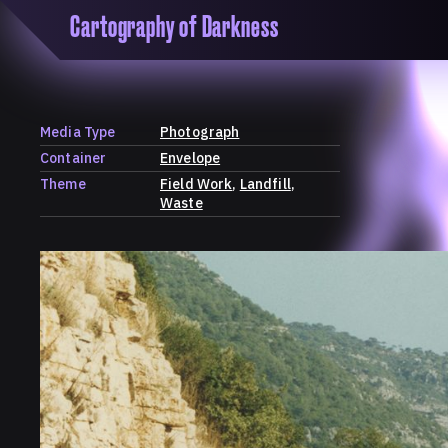
Cartography of Darkness
'Cartogrophy of Darkness' is a transclusive, co
research platform dedicated to exploring univer
the unity of knowledge in our highly obfuscated
ridden age. The platform is comprised of a tria
Media Type
Photograph
map, a repository and a periodical.
Container
Envelope
Theme
Field Work
Landfill
Waste