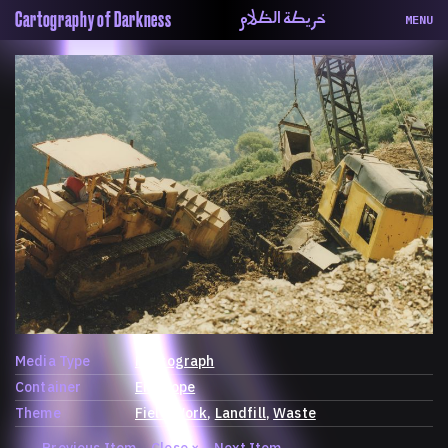
خريطة الظلام
Cartography of Darkness
MENU
About
ماهيتنا
Map
الخريطة
Periodical
السلسة
Repository
الحاوية
Contributors
المساهمين
Colophon
التختيم
Media Type
Photograph
Container
Envelope
Theme
Field Work
Landfill
Waste
←
Previous Item
Close
×
Next Item
→