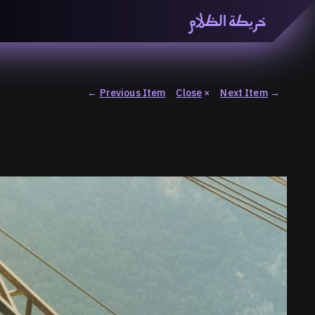
خريطة الظلام
خريطة الظّلام» هي منصّة بحثيّة تشاركيّة تستقصي مفاهيم ا
والاتحاد المعرفي من منطلق الزمكانيّة الآنية، المتأزمة والم
المنصّة من ثلاثيّة حيزيّة تضمُّ خريطة وحاوية وسلسلة.
←
Previous Item
Close
×
Next Item
→