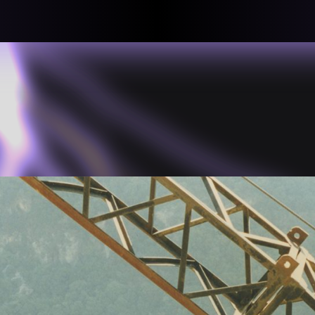
llective
«لعالميّة
About
ماهيتنا
salisms and
بهمة. تتكون
Map
الخريطة
, crisis-
Periodical
السلسة
d of spaces: a
Repository
الحاوية
Contributors
المساهمين
Colophon
التختيم