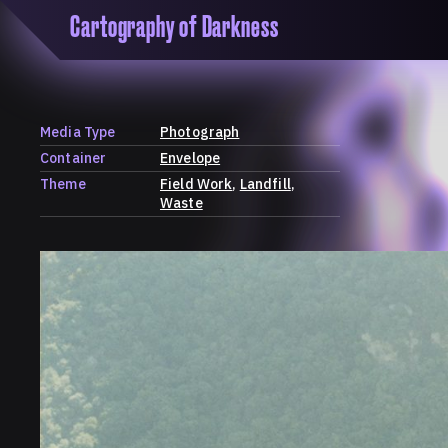
Cartography of Darkness
'Cartogrophy of Darkness' is a transclusive, co
research platform dedicated to exploring univer
the unity of knowledge in our highly obfuscated
ridden age. The platform is comprised of a tria
Media Type
Photograph
map, a repository and a periodical.
Container
Envelope
Theme
Field Work
Landfill
Waste