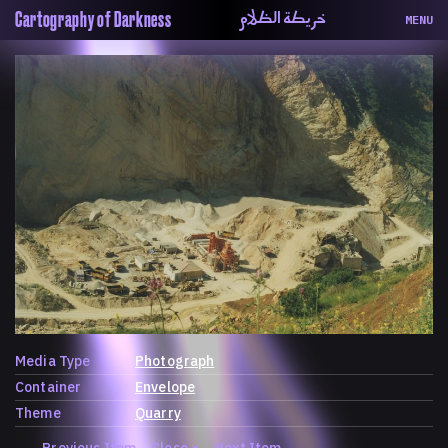
خريطة الظلام
Cartography of Darkness
MENU
About
ماهيتنا
Map
الخريطة
Periodical
السلسة
Repository
الحاوية
Contributors
المساهمين
Colophon
التختيم
Media Type
Photograph
Container
Envelope
Theme
Quarry
←
Previous Item
Close
×
Next Item
→