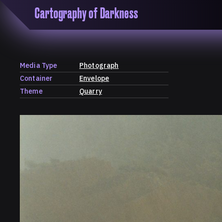
Cartography of Darkness
'Cartogrophy of Darkness' is a transclusive, co
research platform dedicated to exploring univer
the unity of knowledge in our highly obfuscated
ridden age. The platform is comprised of a tria
Media Type
Photograph
map, a repository and a periodical.
Container
Envelope
Theme
Quarry