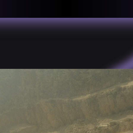
llective
«لعالميّة
About
ماهيتنا
salisms and
بهمة. تتكون
Map
الخريطة
, crisis-
Periodical
السلسة
d of spaces: a
Repository
الحاوية
Contributors
المساهمين
Colophon
التختيم