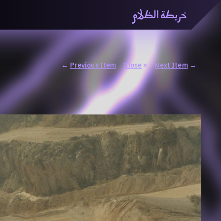
خريطة الظلام
خريطة الظّلام» هي منصّة بحثيّة تشاركيّة تستقصي مفاهيم ا
والاتحاد المعرفي من منطلق الزمكانيّة الآنية، المتأزمة والم
المنصّة من ثلاثيّة حيزيّة تضمُّ خريطة وحاوية وسلسلة.
←
Previous Item
Close
×
Next Item
→