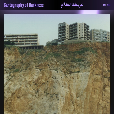
خريطة الظلام
Cartography of Darkness
MENU
About
ماهيتنا
Map
الخريطة
Periodical
السلسة
Repository
الحاوية
Contributors
المساهمين
Colophon
التختيم