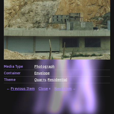
Media Type
Photograph
Container
Envelope
Theme
Quarry
Residential
←
Previous Item
Close
×
Next Item
→