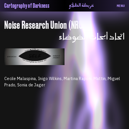
خريطة الظلام
Cartography of Darkness
MENU
About
ماهيتنا
Noise Research Union (NRU)
Map
الخريطة
Periodical
السلسة
اتحاد أبحاث الضوضاء
Repository
الحاوية
Contributors
المساهمين
Colophon
التختيم
Cecile Malaspina, Inigo Wilkins, Martina Raponi, Mattin, Miguel
Prado, Sonia de Jager