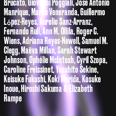
Brucato, Giovanni Poggiali, Jose Antonio
Manrique, Marco Veneranda, Guillermo
López-Reyes, Aurelio Sanz-Arranz,
Fernando Rull, Ann M. Ollila, Roger C.
Wiens, Adriana Reyes-Newell, Samuel M.
Clegg, Maëva Millan, Sarah Stewart
Johnson, Ophélie McIntosh, Cyril Szopa,
Caroline Freissinet, Yasuhito Sekine,
Keisuke Fukushi, Koki Morida, Kosuke
Inoue, Hiroshi Sakuma & Elizabeth
Rampe