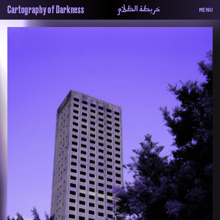
خريطة الظلام
Cartography of Darkness
MENU
About
ماهيتنا
Map
الخريطة
Periodical
السلسة
Repository
الحاوية
Contributors
المساهمين
Colophon
التختيم