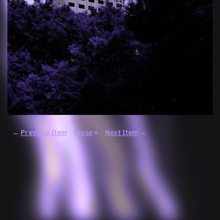
←
Previous Item
Close
×
Next Item
→