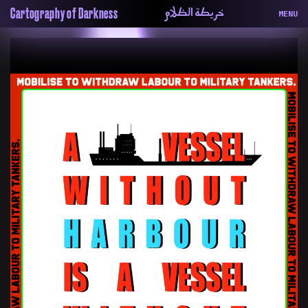
خريطة الظلام
Cartography of Darkness
MENU
About
ماهيتنا
Map
الخريطة
Periodical
السلسة
Repository
الحاوية
Contributors
المساهمين
Colophon
التختيم