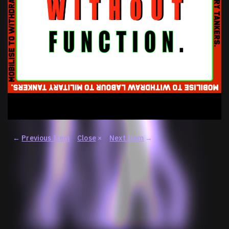
←
Previous Item
Close
×
Next Item
→