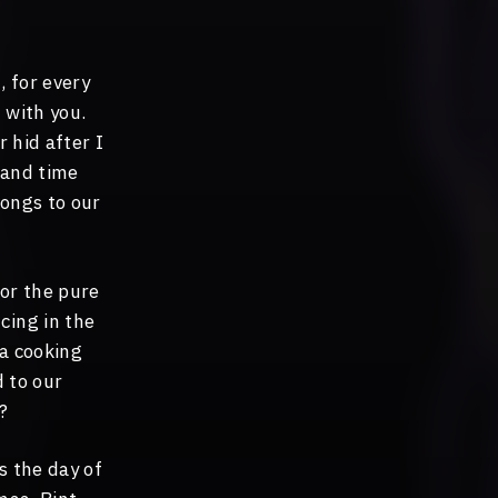
, for every
 with you.
 hid after I
 and time
longs to our
for the pure
cing in the
 a cooking
d to our
?
s the day of