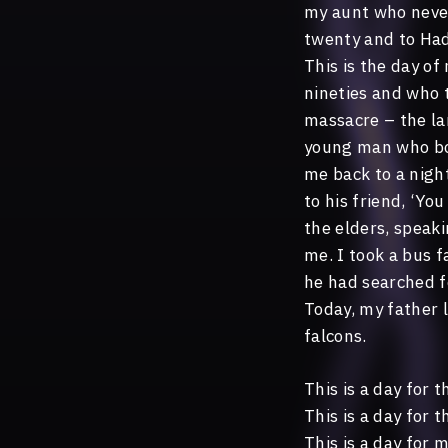
my aunt who never
twenty and to Hadi
This is the day of
nineties and who 
massacre – the lar
young man who bor
me back to a night
to his friend, ‘Yo
the elders, speak
me. I took a bus f
he had searched f
Today, my father l
falcons.
This is a day for 
This is a day for 