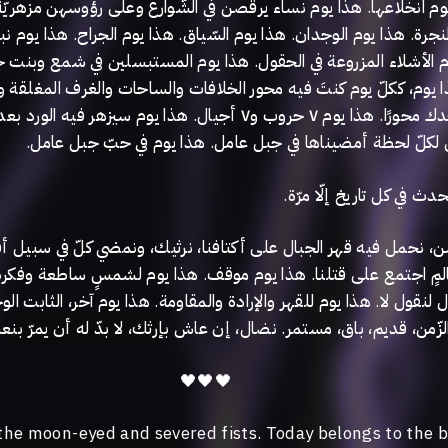
م انخلاعها. هذا يوم نساء يرقصن في الشّوارع وعلى رؤوسهن مزهريّة.
رة. هذا يوم الوجدان. هذا يوم السّياق. هذا يوم الجراح. هذا يوم نبت
م الأشلاء المزروعة في الحقول. هذا يوم المستبسلين في شمع وبنت ج
ا يوم، ككلّ يوم كنتَ فيه محور الخلافات والساحات والغرف المغلقة 
يوم كنت فيه وحدك محورًا. هذا يوم ٧ حروب و٧ أجيال. هذا يوم سيزهر ف
ين لكلّ لحظة أمضيناها في جبل عامل. هذا يوم في حبّ جبل عامل
حدث في كل تاريخ إلّا مرّة
، نحمل فيه قهر الجبال على أكتافنا، نرثيك، ونمضي كلّ في سبيل أفك
مٍ اجتمع على قتلنا. هذا يوم موقف. هذا يوم لشمسٍ ساطعة وفكرة
ل لنقول لا. هذا يوم للقهر والإرادة والمقاومة. هذا يوم آخر، الثابت ا
زّمن، قديم، باق، مستمر. نضال، إن عاش بإرثك، لا بدّ له أن يمرّ ب
🖤🖤🖤
f the moon-eyed and severed fists. Today belongs to the 