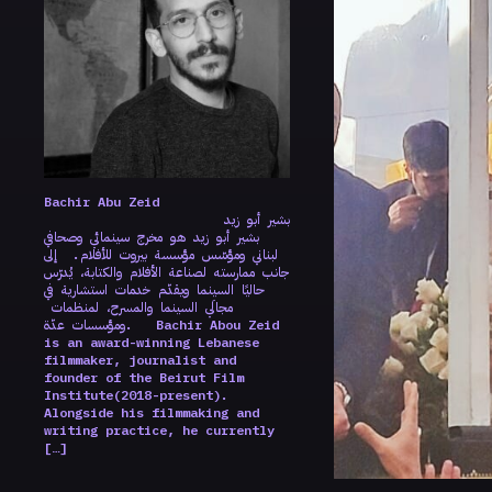
Bachir Abu Zeid
بشير أبو زيد
بشير أبو زيد هو مخرج سينمائي وصحافي
لبناني ومؤسّس مؤسسة بيروت للأفلام. إلى
جانب ممارسته لصناعة الأفلام والكتابة، يُدرّس
حاليًا السينما ويقدّم خدمات استشارية في
مجالَي السينما والمسرح، لمنظمات
ومؤسسات عدّة. Bachir Abou Zeid
is an award-winning Lebanese
filmmaker, journalist and
founder of the Beirut Film
Institute(2018-present).
Alongside his filmmaking and
writing practice, he currently
[…]