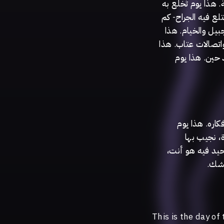
 هذا يوم تُخلع به
لع فيه الجراح- كم
بيل والخيام. هذا
واتصالات عتاب. هذا
يه الورد بعد حين. هذا يوم
اره. هذا يوم
، نجيب بها
لوحيد فيه هو أنت
نعشك
This is the day o