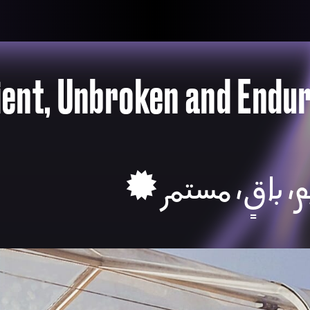
llective
«لعالميّة
About
ماهيتنا
salisms and
بهمة. تتكون
Map
الخريطة
, crisis-
ent, Unbroken and Endur
Periodical
السلسة
d of spaces: a
Repository
الحاوية
Contributors
المساهمين
Colophon
التختيم
☄︎ ، باقٍ، مستمر