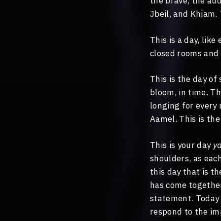
the brave, the aud
Jbeil, and Khiam.
This is a day, lik
closed rooms and c
This is the day of
bloom, in time. Th
longing for every 
Aamel. This is the
This is your day
y
shoulders, as eac
this day that is t
has come together 
statement. Today 
respond to the imp