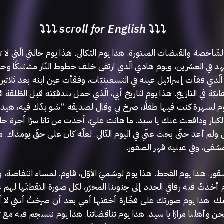
⤵⤵⤵
scroll for English
⤵⤵⤵
الشّاخصة والقبضات المبتورة. هذا يوم الثكالى. هذا يوم خالتي الّتي ل
د في العشرين، ويوم هادي الّذي ارتقى خلف خطوط النّار مشتبكًا وحي
 الّذي فقأت إسرائيل عينه في التسعينيّات، وفقأت عين ابنه بعد ثلاثين
ّة في التاريخ. هذا يوم لتاريخ أبي، الّذي حمل بندقيّته قبل الطّلقة ال
 لسهرة كنت فيها طفلًا، صرخ بي وقال لصديقه “شو بدّك فيه، هيدا 
كبار ودافعت عنك يا سيد. ما هانت عليّ، أخذت من تاتا سرًا أجرة حا
لم أعد حتّى بحث عنّي في اليوم التّالي. لعلّه كان على حقّ يومذاك. 
شفى، وفي عينيه قهر الصقور
صقور. هذا يوم القحط. هذا يوم لوشميَ الأوّل، قاوم. لمساء انتفاضة،
 أخذتُ فيه رفاقي الجدد إلى جنوبنا المحرّر، لكل صورة التقطتُها لهم 
ك. هذا يوم صورتك على فخّارة أخفتها أمي بعد أن صرختُ أنني لا أري
حن وأهلنا مرارًا يا سيد. هذا يوم تناقضاتنا. هذا يوم ننسجم فيه مع ت