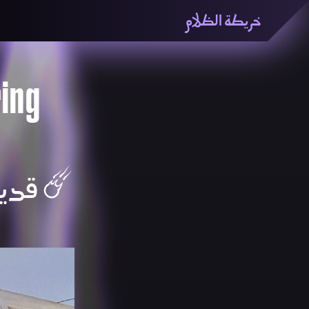
خريطة الظلام
خريطة الظّلام» هي منصّة بحثيّة تشاركيّة تستقصي مفاهيم ا
والاتحاد المعرفي من منطلق الزمكانيّة الآنية، المتأزمة والم
المنصّة من ثلاثيّة حيزيّة تضمُّ خريطة وحاوية وسلسلة.
ing
قديم 🟓