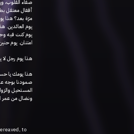
صفاء القلوب، ويو
أقفال معتقل بطنج
مرّة بعد؟ هذا يو
يوم العائدين. هذ
امتنان. يوم حن.
هذا يوم رجل لا ي.
هذا يومك يا حسن
صمودنا بوجه عال
المستحيل والزوا،
ونضال من عمر ال.
bereaved, to