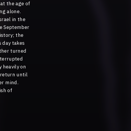
at the age of
ng alone.
rael in the
the September
istory; the
s day takes
ather turned
interrupted
y heavily on
 return until
er mind.
ish of