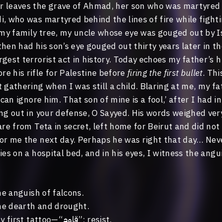
 leaves the grave of Ahmad, her son who was martyred 
, who was martyred behind the lines of fire while fighti
 my family tree, my uncle whose eye was gouged out by Is
then had his son’s eye gouged out thirty years later in 
gest terrorist act in history. Today echoes my father’s h
e his rifle for Palestine before
firing the first bullet
. Thi
 gathering when I was still a child. Blaring at me, my f
u can ignore him. That son of mine is a fool,’ after I had 
ing out in your defense, O Sayyed. His words weighed ver
are from Teta in secret, left home for Beirut and did not
or me the next day. Perhaps he was right that day… Nev
ies on a hospital bed, and in his eyes, I witness the angu
the anguish of falcons.
the dearth and drought.
This is a day for my first tattoo—“قاوم”; resist.