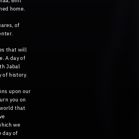
maa, Bint
rned home.
uares, of
enter.
es that will
e. A day of
th Jabal
 of history.
ins upon our
ourn you on
 world that
ve
 which we
e day of