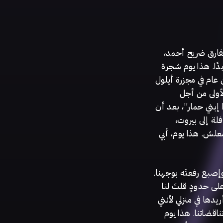
ا تفارق ضريح أحمد
دًا. هذا يوم شجرة
 عام في مجزرة أيلول
– أولى من أجل
إبني حمار”، بعد أن
فلة إلى بيروت
معلش. هذا يوم، أبي
 وإصبع رفعتَه بوجهنا
على حدودٍ قلتَ لنا
دها في منزلي لأنني
ناقضاتنا. هذا يوم