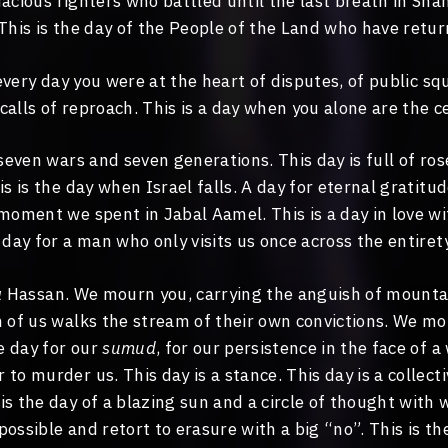
acious fighters who battled until the last breath in Sha
 This is the day of the People of the Land who have retu
e every day you were at the heart of disputes, of public sq
alls of reproach. This is a day when you alone are the c
 seven wars and seven generations. This day is full of ros
is is the day when Israel falls. A day for eternal gratitud
moment we spent in Jabal Aamel. This is a day in love wi
 day for a man who only visits us once across the entirety
a
Hassan. We mourn you, carrying the anguish of mounta
h of us walks the stream of their own convictions. We m
he day for our
sumud
, for our persistence in the face of a
to murder us. This day is a stance. This day is a collecti
is the day of a blazing sun and a circle of thought with
ossible and retort to erasure with a big “no”. This is th