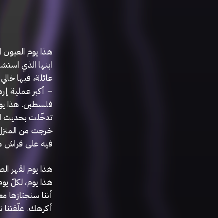
هذا يوم العيون ،
ابنها الذي استشه
عائلة، فيها خالي
أكبر عملية إرهابي
فلسطين. هذا يوم
تدخّلت بحديث ال،
خرجت من المنزل و
فيه على فراش م.
هذا يوم لقهر ال.
هذا يوم، لكلّ يوم
أننا سنجتازها مع
أكرهك. علّقتنا ن