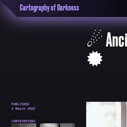
Cartography of Darkness
'Cartogrophy of Darkness' is a transclusive, co
research platform dedicated to exploring univer
the unity of knowledge in our highly obfuscated
☄︎ Anci
ridden age. The platform is comprised of a tria
map, a repository and a periodical.
🟓
PUBLISHED
3 March 2025
CONTRIBUTORS