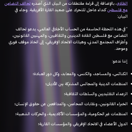
الظلام
، بالإضافة إلى قراءة مقتطفات من البيان الذي أصدره
تحالف
التضامن
وجاء في
.
كنداء عاجل للتحرك على صعيد القارة الأفريقية
فلسطين
مع
:
البيان
في هذه اللحظة الحاسمة من الحساب الأخلاقي العالمي، يدعو تحالف
”
التضامن مع فلسطين القادة الدينيين والثقافيين، والمهنيين القانونيين،
وأطراف المجتمع المدني، وهيئات الاتحاد الإفريقي، إلى اتخاذ موقف فوري
.
وموحد
:
إننا ندعو
الكنائس، والمساجد، والكنس، والمعابد، وكل دور العبادة؛
المنظمات الدينية والمجالس المشتركة بين الأديان؛
الزعماء التقليديين والسلطات الثقافية؛
الخبراء القانونيين، ونقابات المحامين، والمدافعين عن حقوق الإنسان؛
المنظمات غير الحكومية، والمؤسسات الأكاديمية، والحركات الشعبية؛
الدول الأعضاء في الاتحاد الإفريقي والمؤسسات القارية؛