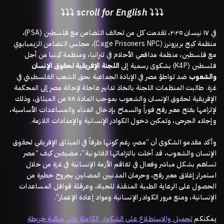
⤵⤵⤵
scroll for English
⤵⤵⤵
،
(PSA)
في ١٧ نيسان ٢٠٢٥، تقدمت كل من تحالف التضامن مع فلسطين
، مجلس التضامن الزيمبابوي
(Cage Prisoners NPC)
منظمة كيج بريزونرز
مع فلسطين، منظمة مدافعي الأحلام في تنزانيا، ومنظمة كينيا من أجل
الإنسان
لحقوق
الإفريقية
اللجنة
بشكوى رسمية إلى
(K4P)
فلسطين
والشعوب
ضد تواطؤ مصر في الإبادة الجماعية بحق الشعب الفلسطيني في
طالبت المنظمات اللجنة باتخاذ تدابير عاجلة لإحالة مصر إلى المحكمة
.
غزة
الإفريقية لحقوق الإنسان والشعوب بموجب المادة ٥٨ من الميثاق، وذلك
لإلزامها بفتح معبر رفح فوراً والسماح بإدخال الغذاء والمساعدات الأساسية،
.
وإجلاء الجرحى، وتمكين دخول الكوادر الإنسانية والإمدادات اللازمة
مصر، رغم كونها طرفاً في الميثاق الإفريقي لحقوق
“
وأكد مقدمو الشكوى أن
مصر
“
، مضيفين كيف
“
الإنسان والشعوب، قد أخلت بالتزاماتها القانونية
تساهم بشكل مباشر وفعال في تفاقم الأزمة الإنسانية في غزة من خلال
استمرار إغلاق معبر رفح، وحرمان المدنيين المصابين بجروح خطيرة من
الحصول على الرعاية الطبية المنقذة للحياة، وعرقلة قوافل المساعدات
“.
الإنسانية، ومنع مرور الكوادر الإنسانية ومواد إعادة الإعمار
يمكنكم
تحميل
والاستطلاع على الشكوى الكاملة على منصّة خريطة