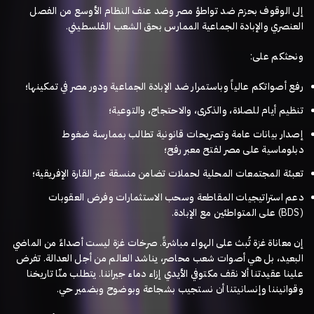
إلى الوقوف بحزم ضد تواطؤ مصر وضد عنف النظام الأوسع من الفصل
.
العنصري والإبادة الجماعية الممارس بحق الشعب الفلسطيني
:
ونحثكم على
رفع أصواتكم عالياً وباستمرار ضد الإبادة الجماعية ودور مصر في تمكينها؛
تنظيم أيام للصلاة، والذكرى، والاحتجاج، والتوعية؛
إصدار بيانات عامة وتصريحات قانونية تطالب بممارسة ضغوط
دبلوماسية على مصر لفتح معبر رفح؛
تعبئة المجتمعات المحلية لحملات تضامن منسقة عبر القارة الإفريقية؛
دعم استراتيجيات المقاطعة وسحب الاستثمارات وفرض العقوبات
.
على المتواطئين مع الإبادة
(BDS)
صرخات غزة ليست أصداءً من الماضي
.
إن معاناة غزة تُبث على الهواء مباشرةً
تفرض
.
البعيد، بل هي أصوات شعب محاصر، يناشد العالم من أجل العدالة
يتطلب منّا تاريخنا
.
علينا عقيدتنا ألا نقف مكتوفي الأيدي إزاء دماء جيراننا
.
وقوانيننا وإنسانيتنا أن نستجيب بشجاعة وبوضوح وبضمير حي