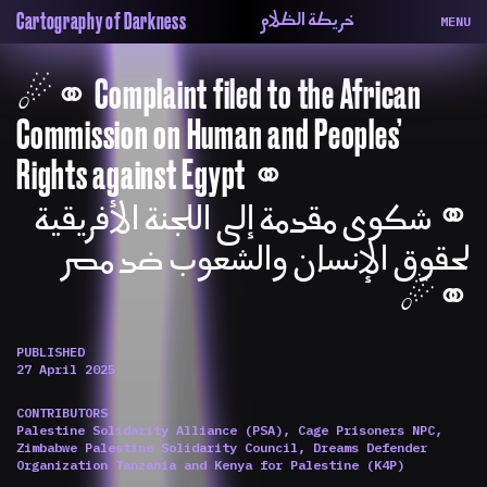
خريطة الظلام
Cartography of Darkness
MENU
About
ماهيتنا
☄︎⚭ Complaint filed to the African
Map
الخريطة
Periodical
السلسة
Commission on Human and Peoples’
Repository
الحاوية
Rights against Egypt ⚭
Contributors
المساهمين
Colophon
التختيم
⚭ شكوى مقدمة إلى اللجنة الأفريقية
لحقوق الإنسان والشعوب ضد مصر
⚭☄︎
PUBLISHED
27 April 2025
CONTRIBUTORS
Palestine Solidarity Alliance (PSA), Cage Prisoners NPC,
Zimbabwe Palestine Solidarity Council, Dreams Defender
Organization Tanzania and Kenya for Palestine (K4P)