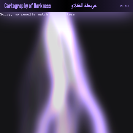
خريطة الظلام
Cartography of Darkness
MENU
Sorry, no results match your filters
About
ماهيتنا
Map
الخريطة
Periodical
السلسة
Repository
الحاوية
Contributors
المساهمين
Colophon
التختيم