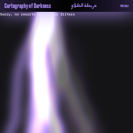
خريطة الظلام
Cartography of Darkness
MENU
Sorry, no results match your filters
About
ماهيتنا
Map
الخريطة
Periodical
السلسة
Repository
الحاوية
Contributors
المساهمين
Colophon
التختيم