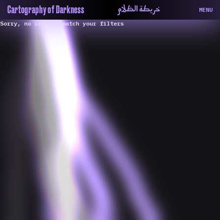
خريطة الظلام
Cartography of Darkness
MENU
Sorry, no results match your filters
About
ماهيتنا
Map
الخريطة
Periodical
السلسة
Repository
الحاوية
Contributors
المساهمين
Colophon
التختيم