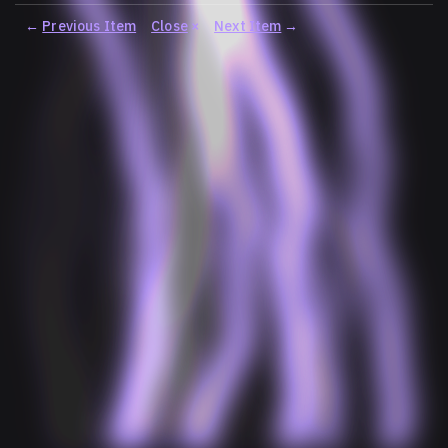
←
Previous Item
Close
×
Next Item
→