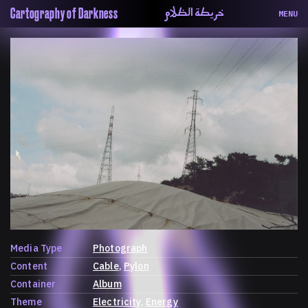
خريطة الظلام
Cartography of Darkness
MENU
About
ماهيتنا
Map
الخريطة
Periodical
السلسة
Repository
الحاوية
Contributors
المساهمين
Colophon
التختيم
Media Type
Photograph
Content
Cable
Pylon
Container
Album
Theme
Electricity
Energy