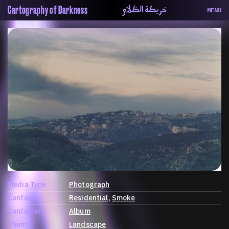
خريطة الظلام
Cartography of Darkness
MENU
About
ماهيتنا
Map
الخريطة
Periodical
السلسة
Repository
الحاوية
Contributors
المساهمين
Colophon
التختيم
Media Type
Photograph
Content
Residential
Smoke
Container
Album
Theme
Landscape