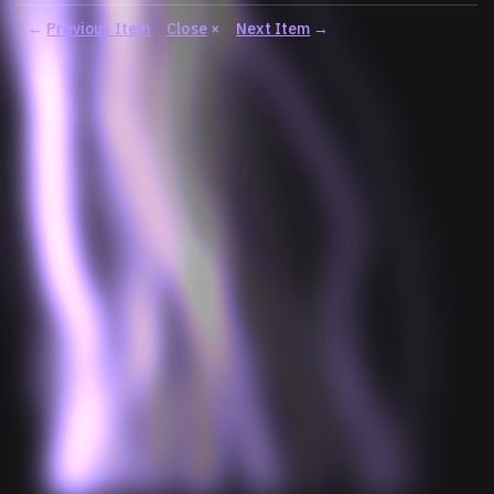
←
Previous Item
Close
×
Next Item
→