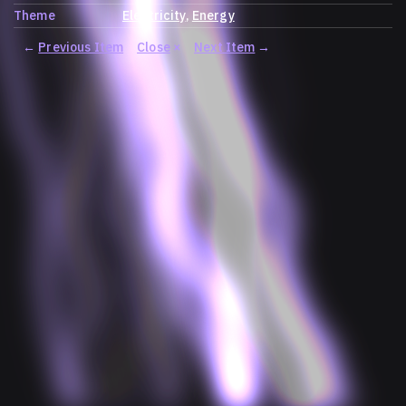
Theme
Electricity
Energy
←
Previous Item
Close
×
Next Item
→