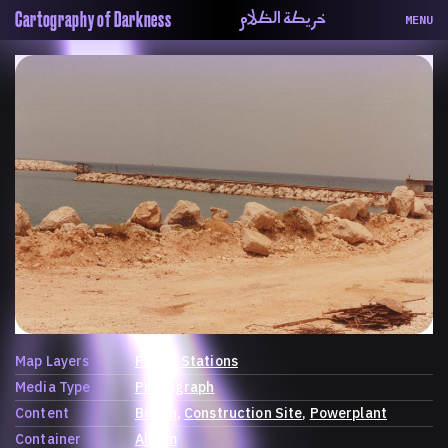
خريطة الظلام
Cartography of Darkness
MENU
About
ماهيتنا
Map
الخريطة
Periodical
السلسة
Repository
الحاوية
Contributors
المساهمين
Colophon
التختيم
Map Layers
Power Stations
Media Type
Photograph
Content
Beach
Construction Site
Powerplant
Container
Album