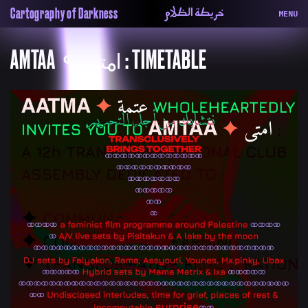
خريطة الظلام
Cartography of Darkness
MENU
About
ماهيتنا
AMTAA ⚭ امتى : TIMETABLE
Map
الخريطة
Periodical
السلسة
Repository
الحاوية
Contributors
المساهمين
Colophon
التختيم