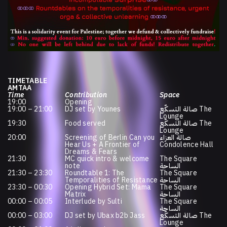
TIMETABLE
AMTAA
Time
Contribution
Space
19:00
Opening
19:00 – 21:00
DJ set by Younes
صالة التسكّع The
Lounge
19:30
Food served
صالة التسكّع The
Lounge
20:00
Screening of Berlin Can you
صالة العزاء
Hear Us + A Frontier of
Condolence Hall
Dreams & Fears
21:30
MC quick intro & welcome
The Square
note
الساحة
21:30 – 23:30
Roundtable 1: The
The Square
Temporalities of Resistance
الساحة
23:30 – 00:30
Opening Hybrid Set: Mama
The Square
Matrix
الساحة
00:00 – 00:05
Interlude by Sulti
The Square
الساحة
00:00 – 03:00
DJ set by Ubax b2b Jass
صالة التسكّع The
Lounge