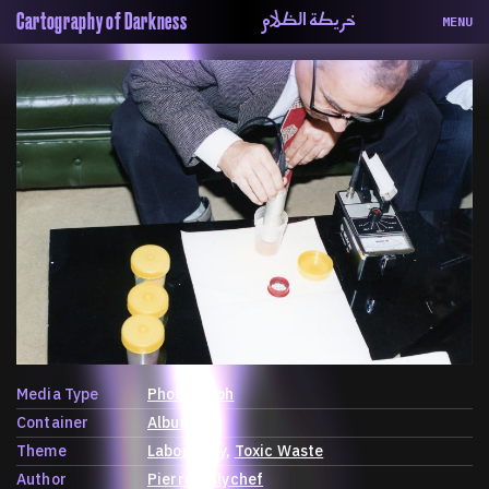
خريطة الظلام
Cartography of Darkness
MENU
About
ماهيتنا
Map
الخريطة
Periodical
السلسة
Repository
الحاوية
Contributors
المساهمين
Colophon
التختيم
Media Type
Photograph
Container
Album
Theme
Laboratory
Toxic Waste
Author
Pierre Malychef