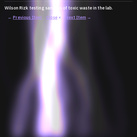
Wilson Rizk testing samples of toxic waste in the lab.
←
Previous Item
Close
×
Next Item
→