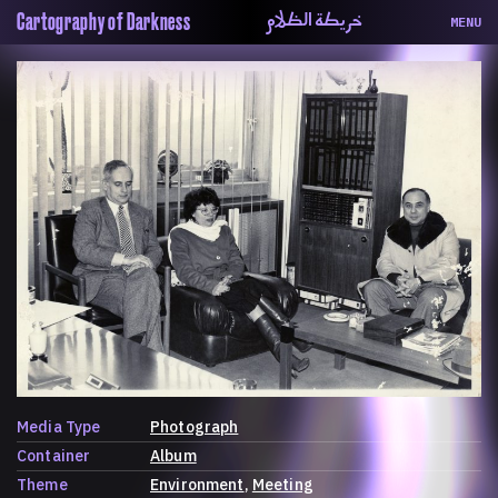
خريطة الظلام
Cartography of Darkness
MENU
About
ماهيتنا
Map
الخريطة
Periodical
السلسة
Repository
الحاوية
Contributors
المساهمين
Colophon
التختيم
Media Type
Photograph
Container
Album
Theme
Environment
Meeting