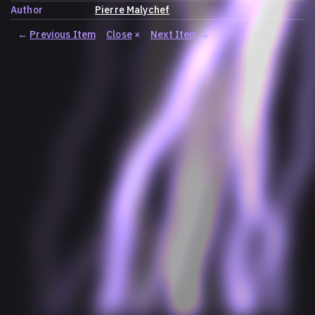
Author
Pierre Malychef
←
Previous Item
Close
×
Next Item
→