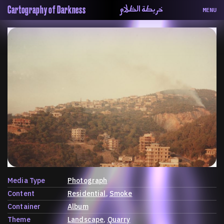
خريطة الظلام
Cartography of Darkness
MENU
About
ماهيتنا
Map
الخريطة
Periodical
السلسة
Repository
الحاوية
Contributors
المساهمين
Colophon
التختيم
Media Type
Photograph
Content
Residential
Smoke
Container
Album
Theme
Landscape
Quarry