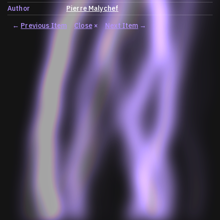
Author
Pierre Malychef
←
Previous Item
Close
×
Next Item
→