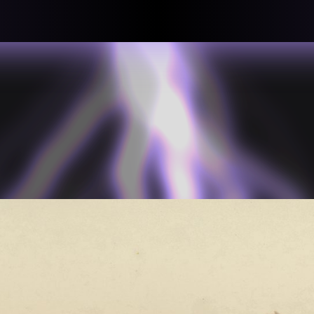
llective
«لعالميّة
About
ماهيتنا
salisms and
بهمة. تتكون
Map
الخريطة
, crisis-
Periodical
السلسة
d of spaces: a
Repository
الحاوية
Contributors
المساهمين
Colophon
التختيم