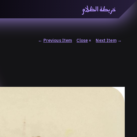
خريطة الظلام
خريطة الظّلام» هي منصّة بحثيّة تشاركيّة تستقصي مفاهيم ا
والاتحاد المعرفي من منطلق الزمكانيّة الآنية، المتأزمة والم
المنصّة من ثلاثيّة حيزيّة تضمُّ خريطة وحاوية وسلسلة.
←
Previous Item
Close
×
Next Item
→