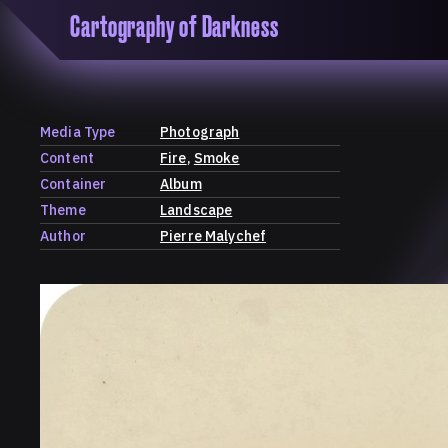
Cartography of Darkness
'Cartogrophy of Darkness' is a transclusive, co
research platform dedicated to exploring univer
the unity of knowledge in our highly obfuscated
ridden age. The platform is comprised of a tria
Media Type
Photograph
map, a repository and a periodical.
Content
Fire
Smoke
Container
Album
Theme
Landscape
Author
Pierre Malychef