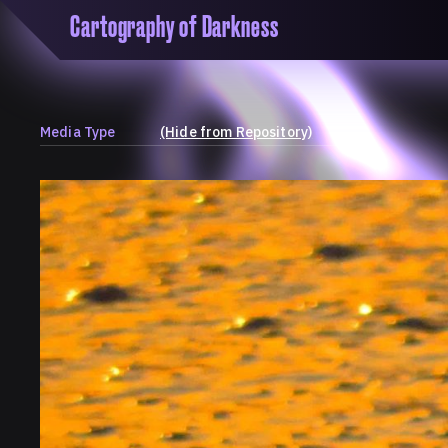
Cartography of Darkness
'Cartogrophy of Darkness' is a transclusive, co
research platform dedicated to exploring univer
the unity of knowledge in our highly obfuscated
ridden age. The platform is comprised of a tria
Media Type
(Hide from Repository)
map, a repository and a periodical.