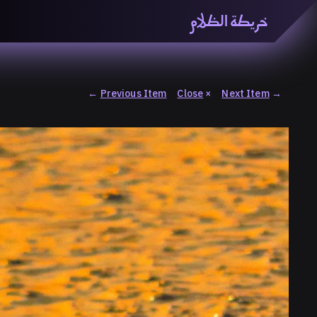
خريطة الظلام
خريطة الظّلام» هي منصّة بحثيّة تشاركيّة تستقصي مفاهيم ا
والاتحاد المعرفي من منطلق الزمكانيّة الآنية، المتأزمة والم
المنصّة من ثلاثيّة حيزيّة تضمُّ خريطة وحاوية وسلسلة.
←
Previous Item
Close
×
Next Item
→