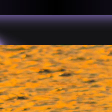
llective
«لعالميّة
About
ماهيتنا
salisms and
بهمة. تتكون
Map
الخريطة
, crisis-
Periodical
السلسة
d of spaces: a
Repository
الحاوية
Contributors
المساهمين
Colophon
التختيم