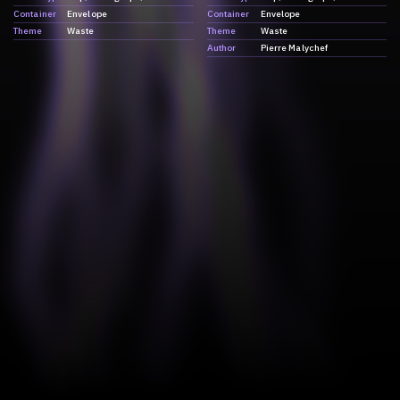
Container
Envelope
Container
Envelope
Theme
Waste
Theme
Waste
Author
Pierre Malychef