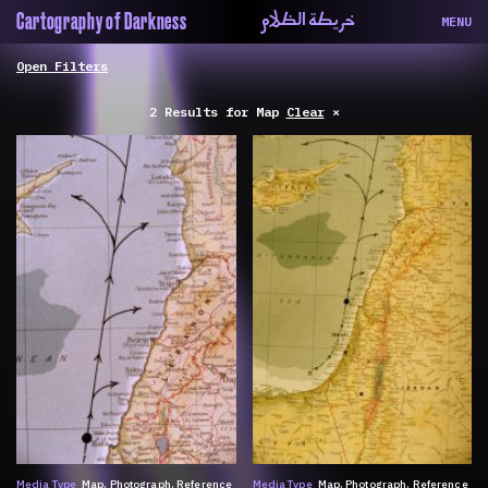
خريطة الظلام
Cartography of Darkness
MENU
About
ماهيتنا
Map
الخريطة
2 Results
for
Map
Clear
×
Periodical
السلسة
Repository
الحاوية
Contributors
المساهمين
Colophon
التختيم
Media Type
Map
Photograph
Reference
Media Type
Map
Photograph
Reference