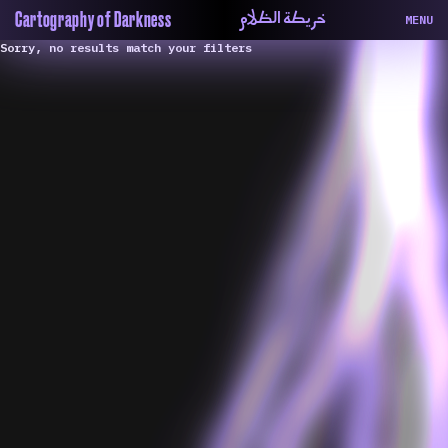
خريطة الظلام
Cartography of Darkness
MENU
Sorry, no results match your filters
About
ماهيتنا
Map
الخريطة
Periodical
السلسة
Repository
الحاوية
Contributors
المساهمين
Colophon
التختيم