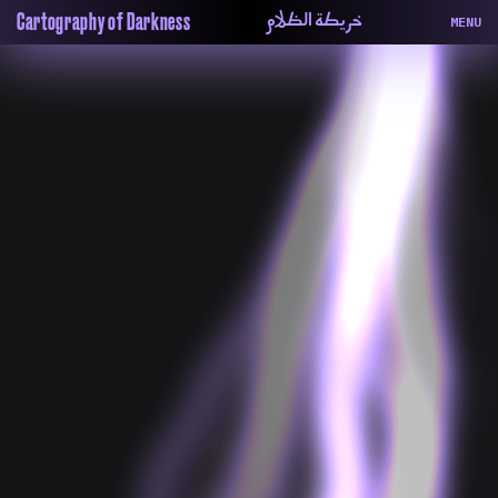
خريطة الظلام
Cartography of Darkness
MENU
About
ماهيتنا
Map
الخريطة
Periodical
السلسة
Repository
الحاوية
Contributors
المساهمين
Colophon
التختيم