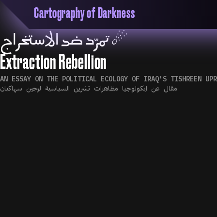
Cartography of Darkness
☄︎ تمرّد ضد الاستخراج
'Cartogrophy of Darkness' is a transclusive, co
research platform dedicated to exploring univer
the unity of knowledge in our highly obfuscated
Extraction Rebellion
ridden age. The platform is comprised of a tria
map, a repository and a periodical.
AN ESSAY ON THE POLITICAL ECOLOGY OF IRAQ'S TISHREEN UP
مقال عن ايكولوجيا مظاهرات تشرين السياسية لرجين سهاكيان