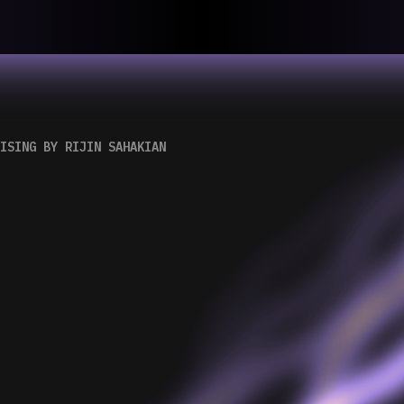
llective
«لعالميّة
About
ماهيتنا
salisms and
بهمة. تتكون
Map
الخريطة
, crisis-
Periodical
السلسة
d of spaces: a
Repository
الحاوية
RISING BY
RIJIN SAHAKIAN
Contributors
المساهمين
Colophon
التختيم