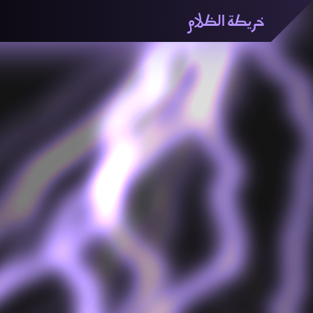
خريطة الظلام
خريطة الظّلام» هي منصّة بحثيّة تشاركيّة تستقصي مفاهيم ا
والاتحاد المعرفي من منطلق الزمكانيّة الآنية، المتأزمة والم
المنصّة من ثلاثيّة حيزيّة تضمُّ خريطة وحاوية وسلسلة.