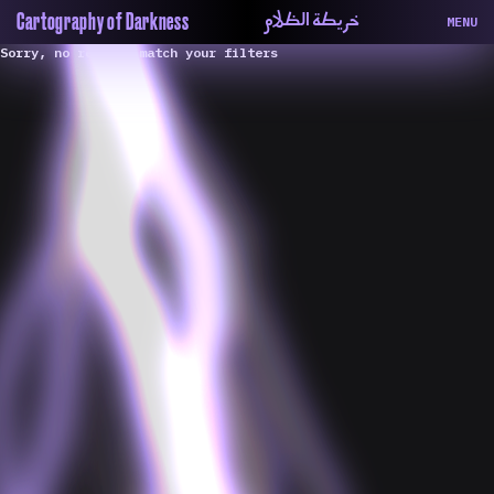
خريطة الظلام
Cartography of Darkness
MENU
Sorry, no results match your filters
About
ماهيتنا
Map
الخريطة
Periodical
السلسة
Repository
الحاوية
Contributors
المساهمين
Colophon
التختيم